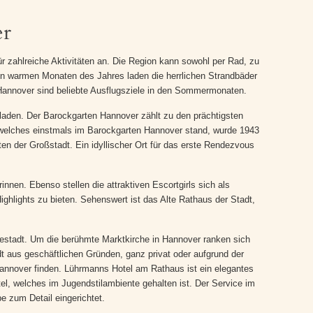
er
ür zahlreiche Aktivitäten an. Die Region kann sowohl per Rad, zu
den warmen Monaten des Jahres laden die herrlichen Strandbäder
annover sind beliebte Ausflugsziele in den Sommermonaten.
nladen. Der Barockgarten Hannover zählt zu den prächtigsten
 welches einstmals im Barockgarten Hannover stand, wurde 1943
ten der Großstadt. Ein idyllischer Ort für das erste Rendezvous
en. Ebenso stellen die attraktiven Escortgirls sich als
ghlights zu bieten. Sehenswert ist das Alte Rathaus der Stadt,
estadt. Um die berühmte Marktkirche in Hannover ranken sich
t aus geschäftlichen Gründen, ganz privat oder aufgrund der
 Hannover finden. Lührmanns Hotel am Rathaus ist ein elegantes
tel, welches im Jugendstilambiente gehalten ist. Der Service im
e zum Detail eingerichtet.