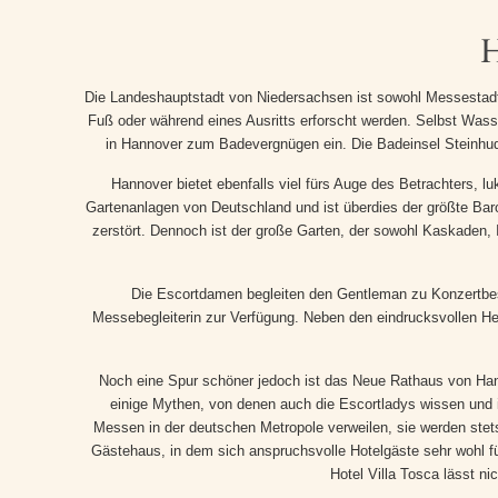
H
Die Landeshauptstadt von Niedersachsen ist sowohl Messestadt al
Fuß oder während eines Ausritts erforscht werden. Selbst Wass
in Hannover zum Badevergnügen ein. Die Badeinsel Steinhu
Hannover bietet ebenfalls viel fürs Auge des Betrachters, 
Gartenanlagen von Deutschland und ist überdies der größte Ba
zerstört. Dennoch ist der große Garten, der sowohl Kaskaden, I
Die Escortdamen begleiten den Gentleman zu Konzertbesu
Messebegleiterin zur Verfügung. Neben den eindrucksvollen Her
Noch eine Spur schöner jedoch ist das Neue Rathaus von Han
einige Mythen, von denen auch die Escortladys wissen und i
Messen in der deutschen Metropole verweilen, sie werden stets
Gästehaus, in dem sich anspruchsvolle Hotelgäste sehr wohl füh
Hotel Villa Tosca lässt n