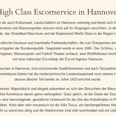
igh Class Escortservice in Hannov
s auch Kulturstadt. Landschaftlich ist Hannover vielseitig und bietet sich f
erratten und Wassersportler müssen nicht auf ihr Vergnügen verzichten. In 
de, das Strandbad Maschsee und der Badestrand Weiße Düne in der Region H
lukullische Genüsse und traumhafte Parklandschaften, die zum Entspannen ei
rockgarten der Bundesrepublik. Gegründet wurde er anno 1666. Das Schloss,
rrgarten, Wasserspiele und Freiluft-Theater umfasst, eine Wohlfühloase inmit
mit einer hübschen Escortlady der Escort Agentur Hannover.
chen in Hannover, sind entzückende Stadtführerinnen und auch Tanzpartnerinn
renhäuser-Gärten hat die niedersächsische Landeshauptstadt noch weitere Hi
dessen ältester Teil bereits im Jahre 1410 errichtet wurde.
nover. Majestätisch und elegant präsentiert es sich den Besuchern der Mess
hre Kenntnisse darum gerne weitergeben. Ganz gleich, ob die Gäste der Stad
 eine hervorragende, gemütliche Unterkunft für die Zeit des Aufenthaltes in
len. Klein aber sehr romantisch ist die Villa Tosca, ein familiengeführtes Ho
icht zu wünschen übrig und die Hotelzimmer sind sehr komfortabel und mit Lieb